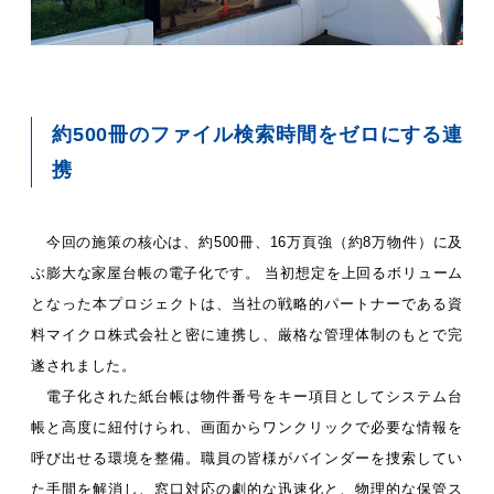
約500冊のファイル検索時間をゼロにする連
携
今回の施策の核心は、約500冊、16万頁強（約8万物件）に及
ぶ膨大な家屋台帳の電子化です。 当初想定を上回るボリューム
となった本プロジェクトは、当社の戦略的パートナーである資
料マイクロ株式会社と密に連携し、厳格な管理体制のもとで完
遂されました。
電子化された紙台帳は物件番号をキー項目としてシステム台
帳と高度に紐付けられ、画面からワンクリックで必要な情報を
呼び出せる環境を整備。職員の皆様がバインダーを捜索してい
た手間を解消し、窓口対応の劇的な迅速化と、物理的な保管ス