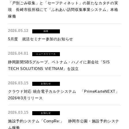
「戸別ごみ収集」と「セーフティネット」の新たなカタチの実
現 長崎市役所様にて「ふれあい訪問収集事業システム」本格
稼働
2026.05.12
採用
5月度 就活セミナー参加のお知らせ
2026.04.01
ニュースリリース
静岡新聞SBSグループ、ベトナム・ハノイに新会社「SIS
TECH SOLUTIONS VIETNAM」を設立
2026.03.15
お知らせ
クラウド対応 統合電子カルテシステム 「PrimeKarteNEXT」
2026年3月リリース
2026.03.15
お知らせ
施設予約システム「CompRe:」 静岡市公園・施設予約システ
ム稼働