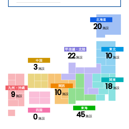
北海道
20
施設
甲信越・北陸
東北
22
10
施設
施設
中国
3
施設
関東
18
関西
施設
九州・沖縄
10
9
施設
施設
東海
四国
45
0
施設
施設