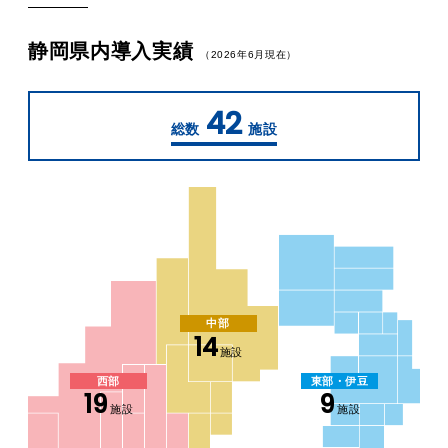
静岡県内導入実績
（2026年6月現在）
42
総数
施設
中部
14
施設
西部
東部・伊豆
19
9
施設
施設